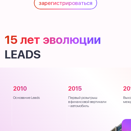
зарегистрироваться
15 лет эволюции
LEADS
2010
2015
20
Основание Leads
Первый розыгрыш
Выхо
в финансовой вертикали
межд
– автомобиль