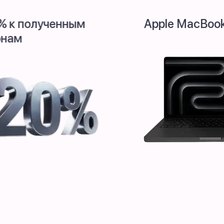
+20% к полученным
Apple
купонам