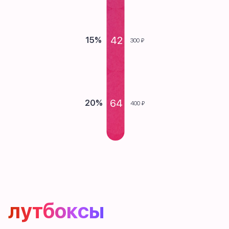
42
15%
300 ₽
64
20%
400 ₽
лутбоксы