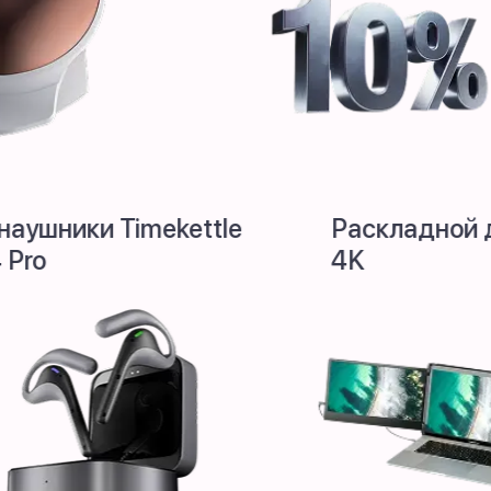
AI-наушники Timekettle
Р
W4 Pro
4