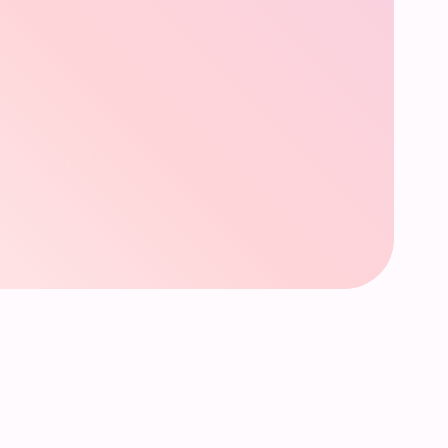
2024
Появление FTD.pro и SYNC.
ер
Акции "Путь Безумца".
ты
Система преференций участников