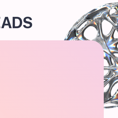
EADS
3
2025
R Family,
ибербанк:Арена,
Акция "Верхом
ш квартир
на Кальмаре".
 и Грузии.
OFF ROAD, слияние
механизм Арены
онлайн и оффлайн
механик