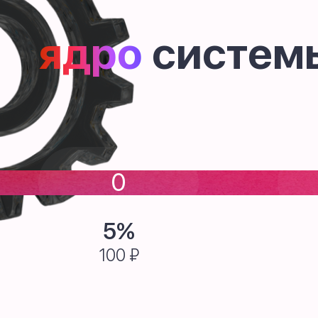
ядро
систем
0
5%
100 ₽