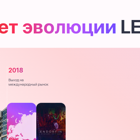
лет эволюции
L
2018
2021
202
Выход на
Первый митап на рынке
Запуск H
международный рынок
финансовой вертикали.
Акции К
Грузия
Розыгры
в Турции
Новый 