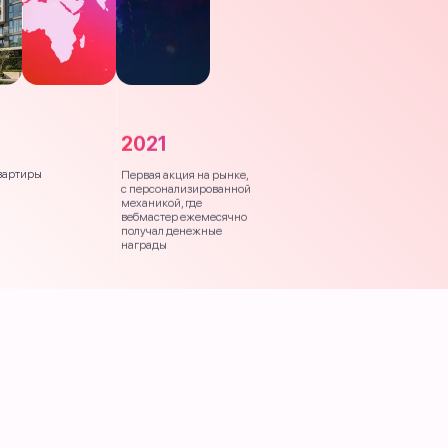
2021
2022
вартиры
Первая акция на рынке,
Community.
с персонализированной
Ежемесячный рандомайз
механикой, где
призов и розыгрыш крип
вебмастер ежемесячно
получал денежные
награды