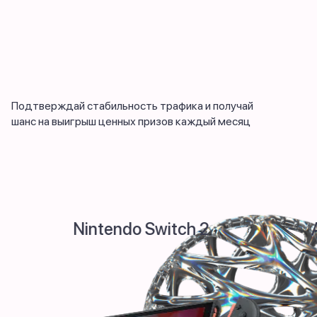
Подтверждай стабильность трафика и получай
шанс на выигрыш ценных призов каждый месяц
ntendo Switch 2
Apple iPhone