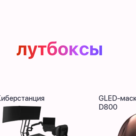
лутбоксы
ия
GLED-маска BORK
D800